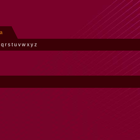
ra
q
r
s
t
u
v
w
x
y
z