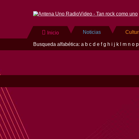
Noticias
Cultu
Inicio
Busqueda alfabética:
a
b
c
d
e
f
g
h
i
j
k
l
m
n
o
p