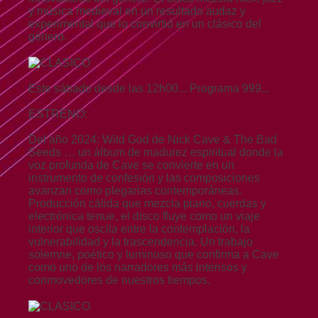
y música medieval en un resultado audaz y
experimental que lo convirtió en un clásico del
género.
Este sábado desde las 12h00... Programa 999...
ESTRENO:
Del año 2024: Wild God de Nick Cave & The Bad
Seeds … un álbum de madurez espiritual donde la
voz profunda de Cave se convierte en un
instrumento de confesión y las composiciones
avanzan como plegarias contemporáneas.
Producción cálida que mezcla piano, cuerdas y
electrónica tenue, el disco fluye como un viaje
interior que oscila entre la contemplación, la
vulnerabilidad y la trascendencia. Un trabajo
solemne, poético y luminoso que confirma a Cave
como uno de los narradores más intensos y
conmovedores de nuestros tiempos.