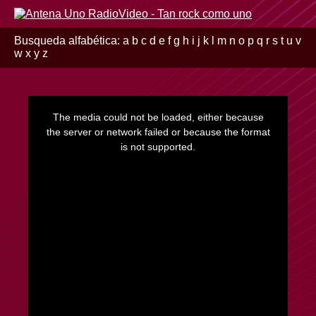
Busqueda alfabética:
a
b
c
d
e
f
g
h
i
j
k
l
m
n
o
p
q
r
s
t
u
v
w
x
y
z
This
is
a
The media could not be loaded, either because
modal
window.
the server or network failed or because the format
is not supported.