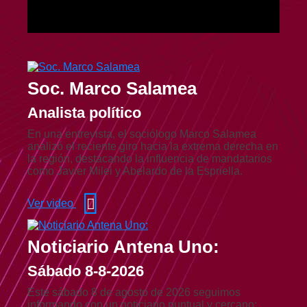
Soc. Marco Salamea
Analista político
En una entrevista, el sociólogo Marco Salamea
analizó el reciente giro hacia la extrema derecha en
la región, destacando la influencia de mandatarios
como Javier Milei y Abelardo de la Espriella.
Ver video
Noticiario Antena Uno:
Sábado 8-8-2026
Este sábado 8 de agosto de 2026 seguimos
informando con un noticiario puntual y cercano: