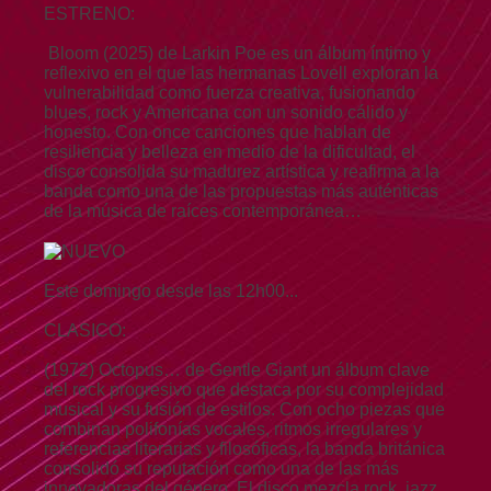
ESTRENO:
Bloom (2025) de Larkin Poe es un álbum íntimo y
reflexivo en el que las hermanas Lovell exploran la
vulnerabilidad como fuerza creativa, fusionando
blues, rock y Americana con un sonido cálido y
honesto. Con once canciones que hablan de
resiliencia y belleza en medio de la dificultad, el
disco consolida su madurez artística y reafirma a la
banda como una de las propuestas más auténticas
de la música de raíces contemporánea…
Este domingo desde las 12h00...
CLASICO:
(1972) Octopus… de Gentle Giant un álbum clave
del rock progresivo que destaca por su complejidad
musical y su fusión de estilos. Con ocho piezas que
combinan polifonías vocales, ritmos irregulares y
referencias literarias y filosóficas, la banda británica
consolidó su reputación como una de las más
innovadoras del género. El disco mezcla rock, jazz