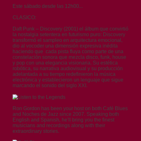
Este sábado desde las 12h00...
CLASICO:
Daft Punk – Discovery (2001) el álbum que convirtió
la nostalgia setentera en futurismo puro: Discovery
transformó el sampleo en arquitectura emocional,
dio al vocoder una dimensión expresiva inédita
haciendo que cada pista fluya como parte de una
constelación sonora que mezcla disco, funk, house
y pop con una elegancia visionaria. Su estética
robótica, su narrativa audiovisual y su producción
adelantada a su tiempo redefinieron la música
electrónica y establecieron un lenguaje que sigue
marcando el sonido del siglo XXI.
Ron Gordon has been your host on both Café Blues
and Noches de Jazz since 2007. Speaking both
English and Spanish, he'll bring you the finest
musicians and recordings along with their
extraordinary stories.