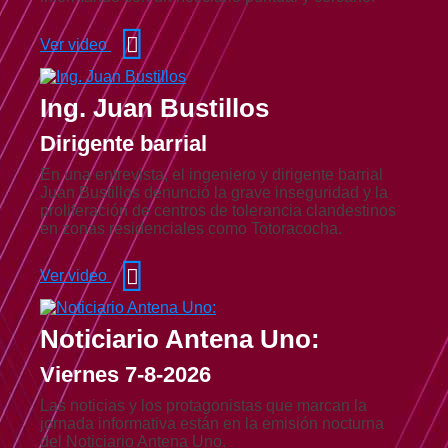
Ver video
Ing. Juan Bustillos
Dirigente barrial
En una entrevista, el ingeniero y dirigente barrial
Juan Bustillos denunció la grave inseguridad y la
proliferación de centros de tolerancia clandestinos
en zonas residenciales como Totoracocha.
Ver video
Noticiario Antena Uno:
Viernes 7-8-2026
Las noticias y los protagonistas que marcan la
jornada informativa están en la emisión nocturna
del Noticiario Antena Uno.