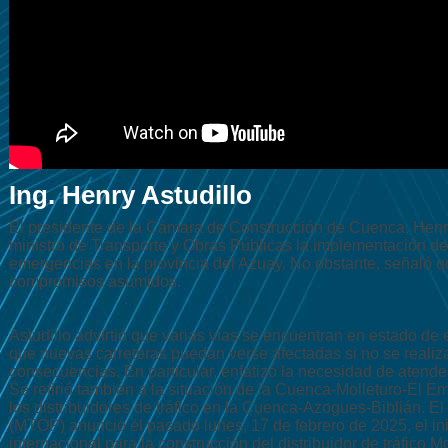
Ing. Henry Astudillo
El presidente de la Cámara de Construcción de Cuenca, Henry 
ministro de Transporte y Obras Públicas la implementación de 
emergencias en la provincia del Azuay. No obstante, señaló q
compromisos asumidos.
Astudillo advirtió que varias vías se encuentran en estado d
que nuevas carreteras puedan verse afectadas si no se reali
consecuencias. En particular, enfatizó la necesidad de atende
Se refirió también a la situación de la Cuenca-Molleturo-El 
los distribuidores de tráfico en la Cuenca-Azogues-Biblián. El
(MTOP) anunció el pasado lunes, 17 de febrero de 2025, el inic
internacional para la construcción del distribuidor de tráfico 