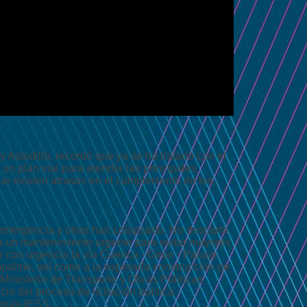
Astudillo, recordó que ya se ha tratado con el
un plan vial para atender las principales
ue existen atrasos en el cumplimiento de los
e emergencia y otras han colapsado. No descarta
za un mantenimiento urgente para evitar mayores
r con urgencia la vía Cuenca - Girón - Pasaje.
Empalme, así como a la esperada construcción de
 Ministerio de Transporte y Obras Públicas
io del proceso de licitación pública
Monay-IESS.