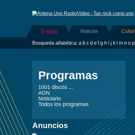
Noticias
Cultu
Inicio
Busqueda alfabética:
a
b
c
d
e
f
g
h
i
j
k
l
m
n
o
p
Programas
1001 discos ...
ADN
Noticiario
Todos los programas
Anuncios