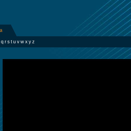
ra
q
r
s
t
u
v
w
x
y
z