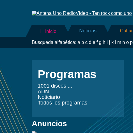
Noticias
Cultu
Inicio
Busqueda alfabética:
a
b
c
d
e
f
g
h
i
j
k
l
m
n
o
p
Programas
1001 discos ...
ADN
Noticiario
Todos los programas
Anuncios