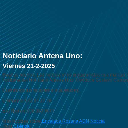
Noticiario Antena Uno:
Viernes 21-2-2025
Buenas noches. Las noticias y los protagonistas que marcan la
nocturna del Noticiario Antena Uno. Conduce Gustavo Cardo
Cuéntanos tus reportes e inquietudes:
Llámanos: 072 84 27 78
Escríbenos:098 283 9647
Mas noticias sobre
Encalada Rosana
ADN
Noticia
Tags
Cuenca