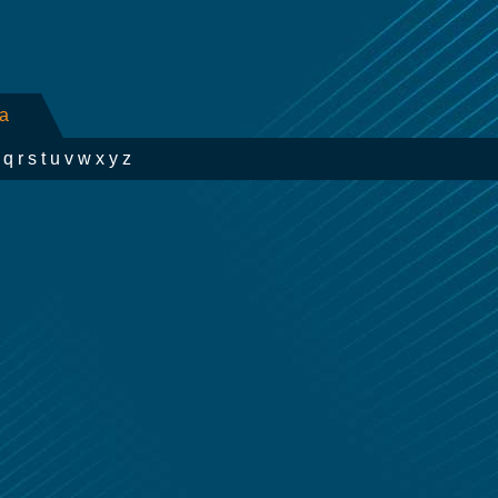
ra
q
r
s
t
u
v
w
x
y
z