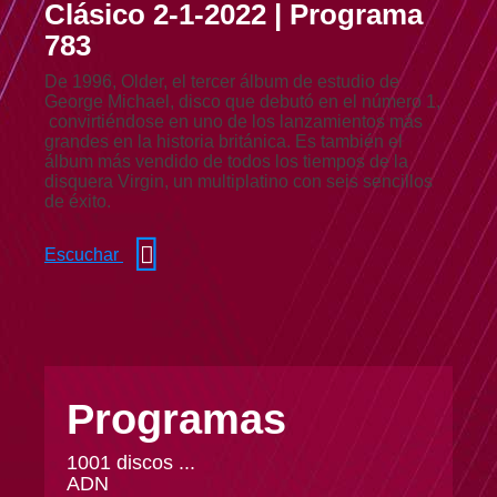
Clásico 2-1-2022 | Programa
783
De 1996, Older, el tercer álbum de estudio de
George Michael, disco que debutó en el número 1,
convirtiéndose en uno de los lanzamientos más
grandes en la historia británica. Es también el
álbum más vendido de todos los tiempos de la
disquera Virgin, un multiplatino con seis sencillos
de éxito.
Escuchar
Programas
1001 discos ...
ADN