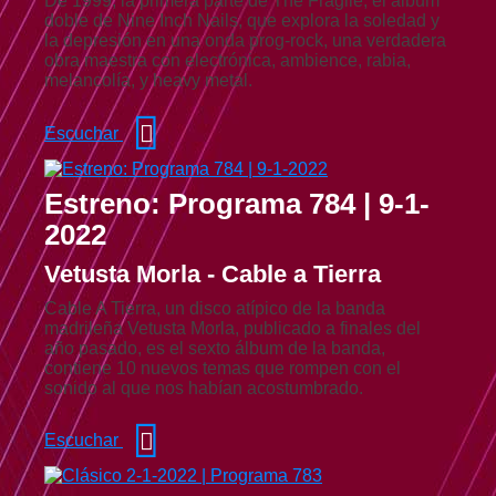
De 1999, la primera parte de The Fragile, el álbum
doble de Nine Inch Nails, que explora la soledad y
la depresión en una onda prog-rock, una verdadera
obra maestra con electrónica, ambience, rabia,
melancolía, y heavy metal.
Escuchar
Estreno: Programa 784 | 9-1-
2022
Vetusta Morla - Cable a Tierra
Cable A Tierra, un disco atípico de la banda
madrileña Vetusta Morla, publicado a finales del
año pasado, es el sexto álbum de la banda,
contiene 10 nuevos temas que rompen con el
sonido al que nos habían acostumbrado.
Escuchar