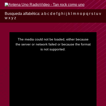
Busqueda alfabética:
a
b
c
d
e
f
g
h
i
j
k
l
m
n
o
p
q
r
s
t
u
v
w
x
y
z
This
is
a
The media could not be loaded, either because
modal
window.
the server or network failed or because the format
is not supported.