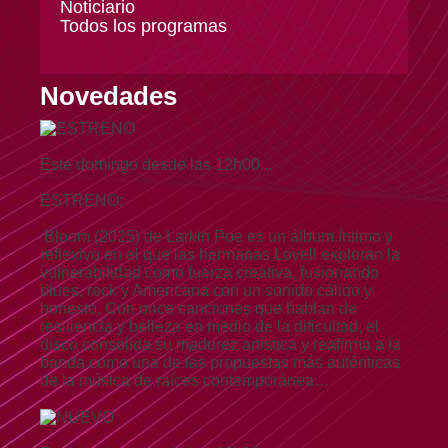
Noticiario
Todos los programas
Novedades
Este domingo desde las 12h00...
ESTRENO:
Bloom (2025) de Larkin Poe es un álbum íntimo y
reflexivo en el que las hermanas Lovell exploran la
vulnerabilidad como fuerza creativa, fusionando
blues, rock y Americana con un sonido cálido y
honesto. Con once canciones que hablan de
resiliencia y belleza en medio de la dificultad, el
disco consolida su madurez artística y reafirma a la
banda como una de las propuestas más auténticas
de la música de raíces contemporánea…