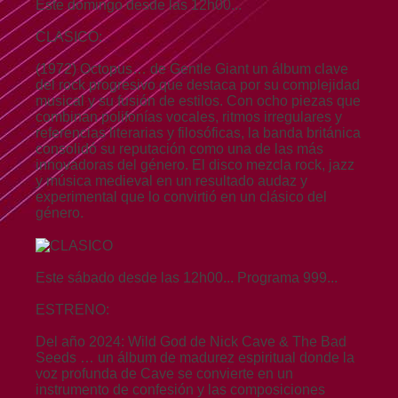
Este domingo desde las 12h00...
CLASICO:
(1972) Octopus… de Gentle Giant un álbum clave
del rock progresivo que destaca por su complejidad
musical y su fusión de estilos. Con ocho piezas que
combinan polifonías vocales, ritmos irregulares y
referencias literarias y filosóficas, la banda británica
consolidó su reputación como una de las más
innovadoras del género. El disco mezcla rock, jazz
y música medieval en un resultado audaz y
experimental que lo convirtió en un clásico del
género.
Este sábado desde las 12h00... Programa 999...
ESTRENO:
Del año 2024: Wild God de Nick Cave & The Bad
Seeds … un álbum de madurez espiritual donde la
voz profunda de Cave se convierte en un
instrumento de confesión y las composiciones