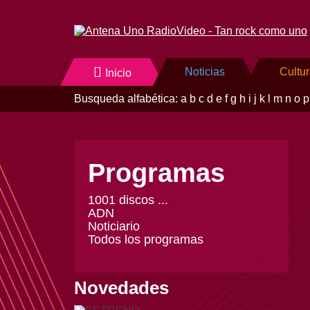
Noticias
Cultu
Inicio
Busqueda alfabética:
a
b
c
d
e
f
g
h
i
j
k
l
m
n
o
p
Programas
1001 discos ...
ADN
Noticiario
Todos los programas
Novedades