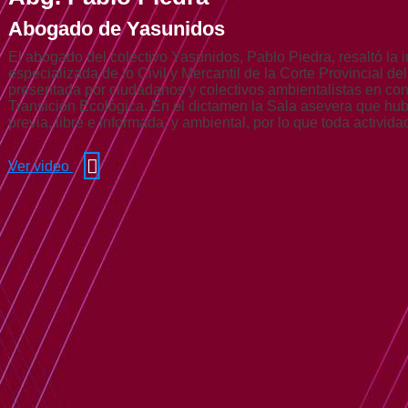
Abogado de Yasunidos
El abogado del colectivo Yasunidos, Pablo Piedra, resaltó la 
especializada de lo Civil y Mercantil de la Corte Provincial d
presentada por ciudadanos y colectivos ambientalistas en cont
Transición Ecológica. En el dictamen la Sala asevera que hub
previa, libre e informada, y ambiental, por lo que toda activi
Ver video