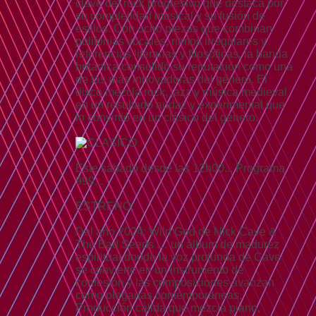
clave del rock progresivo que destaca por
su complejidad musical y su fusión de
estilos. Con ocho piezas que combinan
polifonías vocales, ritmos irregulares y
referencias literarias y filosóficas, la banda
británica consolidó su reputación como una
de las más innovadoras del género. El
disco mezcla rock, jazz y música medieval
en un resultado audaz y experimental que
lo convirtió en un clásico del género.
Este sábado desde las 12h00... Programa
999...
ESTRENO:
Del año 2024: Wild God de Nick Cave &
The Bad Seeds … un álbum de madurez
espiritual donde la voz profunda de Cave
se convierte en un instrumento de
confesión y las composiciones avanzan
como plegarias contemporáneas.
Producción cálida que mezcla piano,