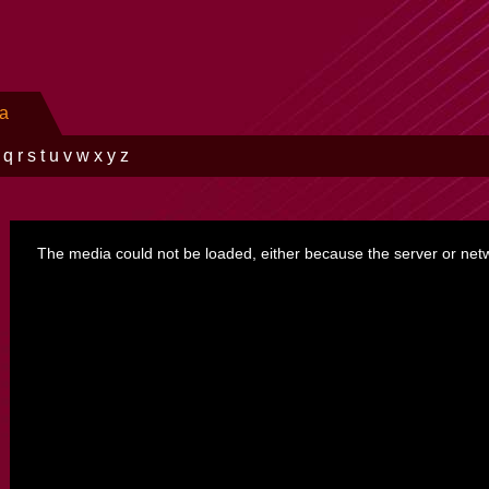
ra
q
r
s
t
u
v
w
x
y
z
This
is
a
The media could not be loaded, either because the server or netw
modal
window.