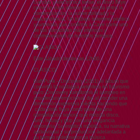
cuerdas y electrónica tenue, el disco fluye
como un viaje interior que oscila entre la
contemplación, la vulnerabilidad y la
trascendencia. Un trabajo solemne, poético
y luminoso que confirma a Cave como uno
de los narradores más intensos y
conmovedores de nuestros tiempos.
Este sábado desde las 12h00...
CLASICO:
Daft Punk – Discovery (2001) el álbum que
convirtió la nostalgia setentera en futurismo
puro: Discovery transformó el sampleo en
arquitectura emocional, dio al vocoder una
dimensión expresiva inédita haciendo que
cada pista fluya como parte de una
constelación sonora que mezcla disco,
funk, house y pop con una elegancia
visionaria. Su estética robótica, su narrativa
audiovisual y su producción adelantada a
su tiempo redefinieron la música