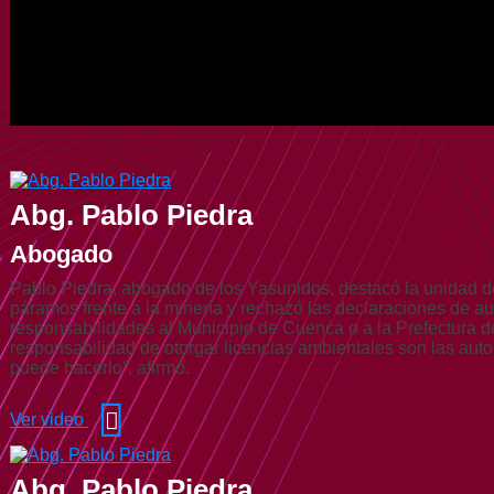
Abg. Pablo Piedra
Abogado
Pablo Piedra, abogado de los Yasunidos, destacó la unidad d
páramos frente a la minería y rechazó las declaraciones de a
responsabilidades al Municipio de Cuenca o a la Prefectura de
responsabilidad de otorgar licencias ambientales son las auto
puede hacerlo”, afirmó.
Ver video
Abg. Pablo Piedra