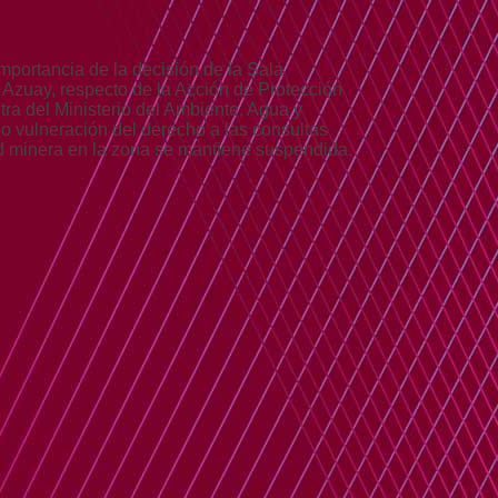
importancia de la decisión de la Sala
el Azuay, respecto de la Acción de Protección
ra del Ministerio del Ambiente, Agua y
o vulneración del derecho a las consultas
dad minera en la zona se mantiene suspendida.