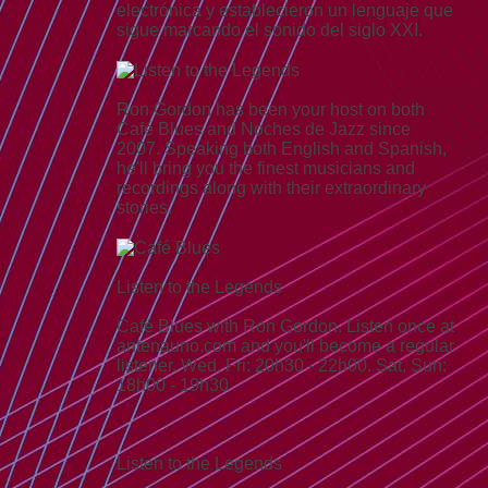
electrónica y establecieron un lenguaje que
sigue marcando el sonido del siglo XXI.
Ron Gordon has been your host on both
Café Blues and Noches de Jazz since
2007. Speaking both English and Spanish,
he'll bring you the finest musicians and
recordings along with their extraordinary
stories.
Listen to the Legends
Café Blues with Ron Gordon. Listen once at
antenauno.com and you'll become a regular
listener. Wed, Fri: 20h30 - 22h00. Sat, Sun:
18h00 - 19h30
Listen to the Legends